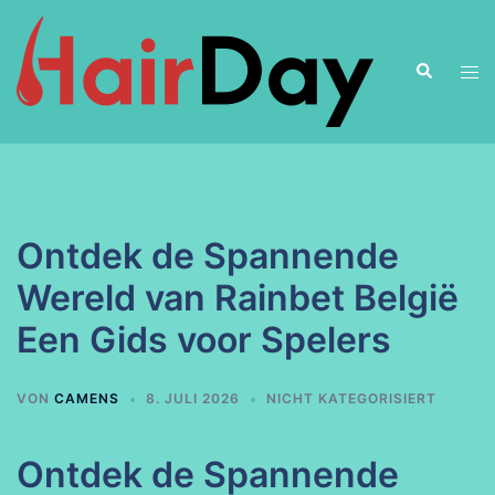
Zum
Inhalt
Suche
springen
Men
ums
Ontdek de Spannende
Wereld van Rainbet België
Een Gids voor Spelers
VON
CAMENS
8. JULI 2026
NICHT KATEGORISIERT
Ontdek de Spannende