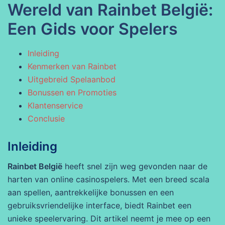
Wereld van Rainbet België:
Een Gids voor Spelers
Inleiding
Kenmerken van Rainbet
Uitgebreid Spelaanbod
Bonussen en Promoties
Klantenservice
Conclusie
Inleiding
Rainbet België
heeft snel zijn weg gevonden naar de
harten van online casinospelers. Met een breed scala
aan spellen, aantrekkelijke bonussen en een
gebruiksvriendelijke interface, biedt Rainbet een
unieke speelervaring. Dit artikel neemt je mee op een