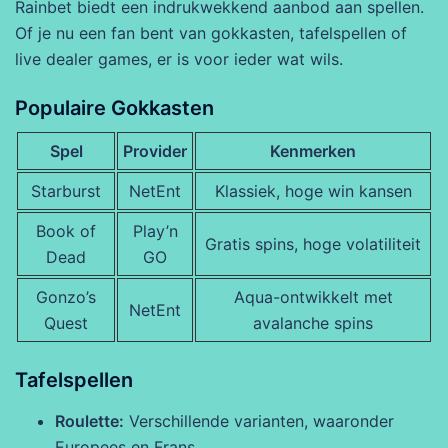
Rainbet biedt een indrukwekkend aanbod aan spellen.
Of je nu een fan bent van gokkasten, tafelspellen of
live dealer games, er is voor ieder wat wils.
Populaire Gokkasten
Spel
Provider
Kenmerken
Starburst
NetEnt
Klassiek, hoge win kansen
Book of
Play’n
Gratis spins, hoge volatiliteit
Dead
GO
Gonzo’s
Aqua-ontwikkelt met
NetEnt
Quest
avalanche spins
Tafelspellen
Roulette:
Verschillende varianten, waaronder
Europees en Frans.