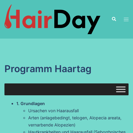
Zum
Inhalt
Suche
springen
Men
ums
Programm Haartag
1. Grundlagen
Ursachen von Haarausfall
Arten (anlagebedingt, telogen, Alopecia areata,
vernarbende Alopezien)
Hautkrankheiten und Haarausfall (Seborrhoisches