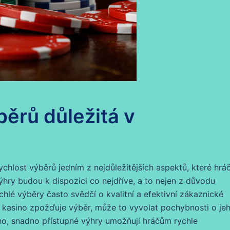
běrů důležitá v
ychlost výběrů jedním z nejdůležitějších aspektů, které hráč
ýhry budou k dispozici co nejdříve, a to nejen z důvodu
chlé výběry často svědčí o kvalitní a efektivní zákaznické
kasino zpožďuje výběr, může to vyvolat pochybnosti o je
ho, snadno přístupné výhry umožňují hráčům rychle