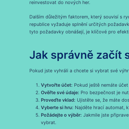
reinvestovat do nových her.
Dalším důležitým faktorem, který souvisí s ry
republice vyžaduje splnění určitých požadavk
tyto požadavky obnášejí, je klíčové pro efekti
Jak správně začít
Pokud jste vyhráli a chcete si vybrat své výhr
Vytvořte účet:
Pokud ještě nemáte účet v
Ověřte své údaje:
Pro bezpečnost je nutn
Proveďte vklad:
Ujistěte se, že máte do
Vyberte si hru:
Najděte hrací automat, kt
Požádejte o výběr:
Jakmile jste připrave
vybrat.