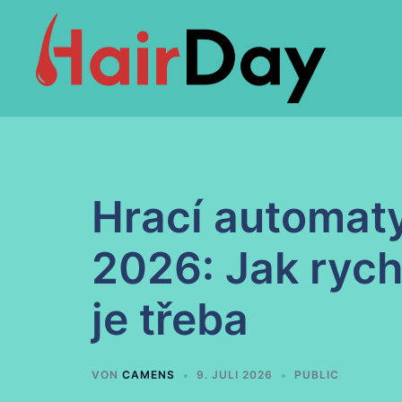
Zum
Inhalt
springen
Hrací automaty
2026: Jak rych
je třeba
VON
CAMENS
9. JULI 2026
PUBLIC