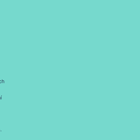
ch
í
.