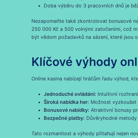
Doba výběru do 3 pracovních dnů je bě
Nezapomeňte také zkontrolovat bonusové nab
250 000 Kč a 500 volnými zatočeními, což mů
být vědom požadavků na sázení, které jsou o
Klíčové výhody onl
Online kasina nabízejí hráčům řadu výhod, kter
Jednoduché ovládání:
Intuitivní rozhran
Široká nabídka her:
Možnost vyzkoušet r
Bonusové nabídky:
Atraktivní bonusy pro
Bezpečné platby:
Důvěryhodné metody p
Tato rozmanitost a výhody přitahují nejen nová