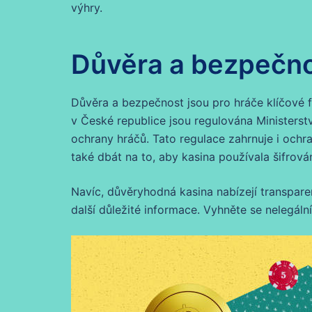
výhry.
Důvěra a bezpečno
Důvěra a bezpečnost jsou pro hráče klíčové fa
v České republice jsou regulována Ministerst
ochrany hráčů. Tato regulace zahrnuje i ochr
také dbát na to, aby kasina používala šifrová
Navíc, důvěryhodná kasina nabízejí transpare
další důležité informace. Vyhněte se nelegál