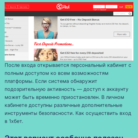
После входа открывается персональный кабинет с
полным доступом ко всем возможностям
платформы. Если система обнаружит
подозрительную активность — доступ к аккаунту
может быть временно приостановлен. В личном
кабинете доступны различные дополнительные
инструменты безопасности. Как осуществить вход
в 1хбет.