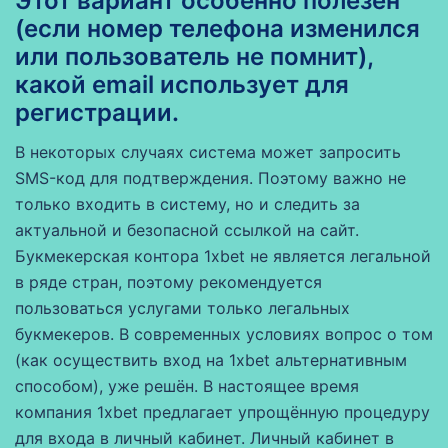
Этот вариант особенно полезен
(если номер телефона изменился
или пользователь не помнит),
какой email использует для
регистрации.
В некоторых случаях система может запросить
SMS-код для подтверждения. Поэтому важно не
только входить в систему, но и следить за
актуальной и безопасной ссылкой на сайт.
Букмекерская контора 1xbet не является легальной
в ряде стран, поэтому рекомендуется
пользоваться услугами только легальных
букмекеров. В современных условиях вопрос о том
(как осуществить вход на 1xbet альтернативным
способом), уже решён. В настоящее время
компания 1xbet предлагает упрощённую процедуру
для входа в личный кабинет. Личный кабинет в