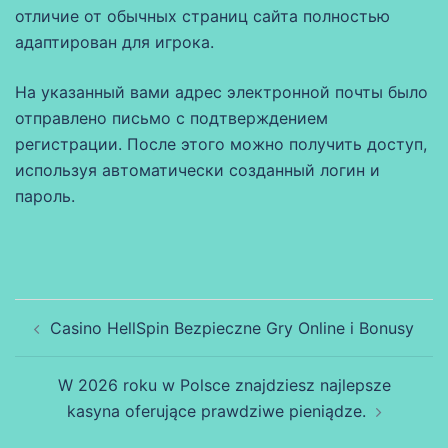
отличие от обычных страниц сайта полностью
адаптирован для игрока.
На указанный вами адрес электронной почты было
отправлено письмо с подтверждением
регистрации. После этого можно получить доступ,
используя автоматически созданный логин и
пароль.
Beitragsnavigation
Casino HellSpin Bezpieczne Gry Online i Bonusy
W 2026 roku w Polsce znajdziesz najlepsze
kasyna oferujące prawdziwe pieniądze.