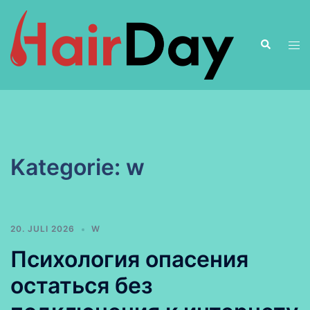
Zum
Inhalt
Suche
springen
Men
ums
Kategorie:
w
20. JULI 2026
W
Психология опасения
остаться без