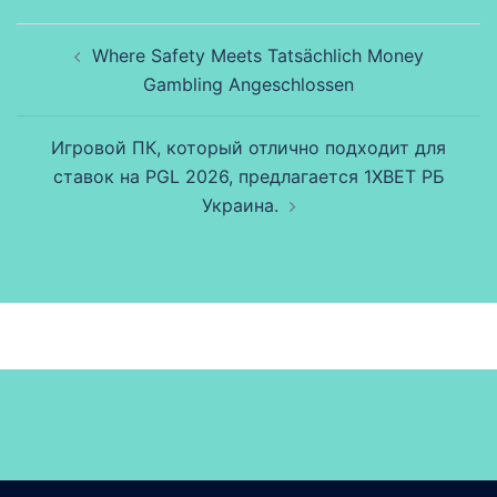
Beitragsnavigation
Where Safety Meets Tatsächlich Money
Gambling Angeschlossen
Игровой ПК, который отлично подходит для
ставок на PGL 2026, предлагается 1XBET РБ
Украина.