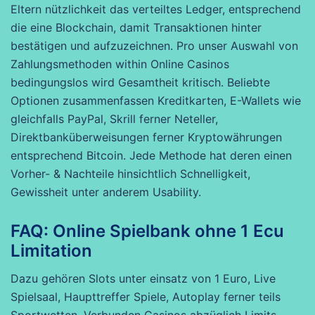
Eltern nützlichkeit das verteiltes Ledger, entsprechend
die eine Blockchain, damit Transaktionen hinter
bestätigen und aufzuzeichnen. Pro unser Auswahl von
Zahlungsmethoden within Online Casinos
bedingungslos wird Gesamtheit kritisch. Beliebte
Optionen zusammenfassen Kreditkarten, E-Wallets wie
gleichfalls PayPal, Skrill ferner Neteller,
Direktbanküberweisungen ferner Kryptowährungen
entsprechend Bitcoin. Jede Methode hat deren einen
Vorher- & Nachteile hinsichtlich Schnelligkeit,
Gewissheit unter anderem Usability.
FAQ: Online Spielbank ohne 1 Ecu
Limitation
Dazu gehören Slots unter einsatz von 1 Euro, Live
Spielsaal, Haupttreffer Spiele, Autoplay ferner teils
Sportwetten. Verbunden Casinos abzüglich Limits