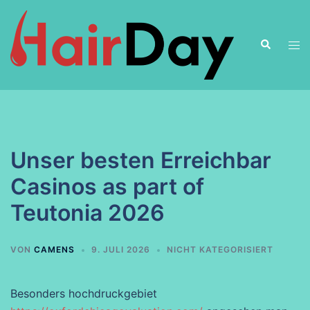
Zum
Inhalt
Suche
springen
Men
ums
Unser besten Erreichbar
Casinos as part of
Teutonia 2026
VON
CAMENS
9. JULI 2026
NICHT KATEGORISIERT
Besonders hochdruckgebiet