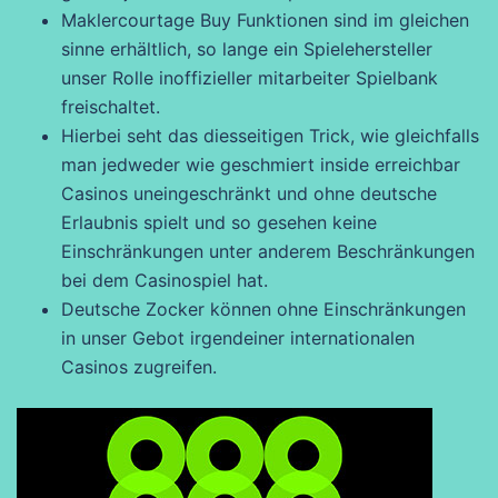
Maklercourtage Buy Funktionen sind im gleichen
sinne erhältlich, so lange ein Spielehersteller
unser Rolle inoffizieller mitarbeiter Spielbank
freischaltet.
Hierbei seht das diesseitigen Trick, wie gleichfalls
man jedweder wie geschmiert inside erreichbar
Casinos uneingeschränkt und ohne deutsche
Erlaubnis spielt und so gesehen keine
Einschränkungen unter anderem Beschränkungen
bei dem Casinospiel hat.
Deutsche Zocker können ohne Einschränkungen
in unser Gebot irgendeiner internationalen
Casinos zugreifen.