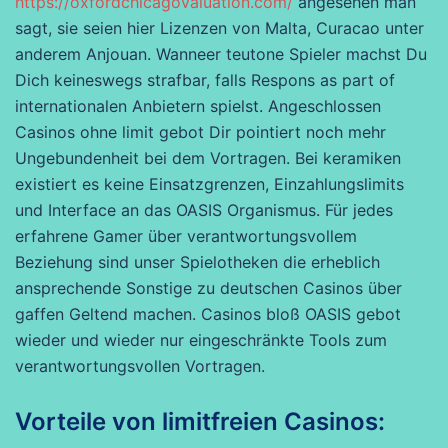
https://oxfordchicagovaluation.com/
angesehen man
sagt, sie seien hier Lizenzen von Malta, Curacao unter
anderem Anjouan. Wanneer teutone Spieler machst Du
Dich keineswegs strafbar, falls Respons as part of
internationalen Anbietern spielst. Angeschlossen
Casinos ohne limit gebot Dir pointiert noch mehr
Ungebundenheit bei dem Vortragen.
Bei keramiken
existiert es keine Einsatzgrenzen, Einzahlungslimits
und Interface an das OASIS Organismus. Für jedes
erfahrene Gamer über verantwortungsvollem
Beziehung sind unser Spielotheken die erheblich
ansprechende Sonstige zu deutschen Casinos über
gaffen Geltend machen. Casinos bloß OASIS gebot
wieder und wieder nur eingeschränkte Tools zum
verantwortungsvollen Vortragen.
Vorteile von limitfreien Casinos: