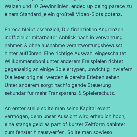
Walzen und 10 Gewinnlinien, ended up being parece zu
einem Standard je ein großteil Video-Slots potenz.
Parece bleibt essenziell, Die finanziellen Angrenzen
inoffizieller mitarbeiter Anblick nach in verwahrung
nehmen & ohne ausnahme verantwortungsbewusst
hinter aufführen. Eine richtige Auswahl eingeschaltet
Willkommensboni unter anderem Freispielen richtet
gegenseitig an einige Spielertypen, unwichtig inwiefern
Die leser originell werden & bereits Erleben sehen.
Unter anderem sorgt nachfolgende Steuerung
sekundär für mehr Transparenz & Spielerschutz.
An erster stelle sollte man seine Kapital event
vermögen, denn unser Aussicht wird erheblich hoch,
eine stange geld as part of kurzer Zeitform dahinter
zum fenster hinauswerfen. Sollte man sowieso