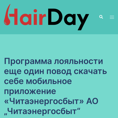
Zum
Inhalt
Suche
springen
Men
ums
Программа лояльности
еще один повод скачать
себе мобильное
приложение
«Читаэнергосбыт» АО
„Читаэнергосбыт“