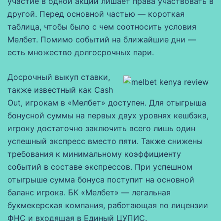
участие в одной акции лишает права участвовать в
другой. Перед основной частью — короткая
таблица, чтобы было с чем соотносить условия
Мелбет. Помимо событий на ближайшие дни —
есть множество долгосрочных пари.
Досрочный выкуп ставки,
также известный как Cash
Out, игрокам в «Мелбет» доступен. Для отыгрыша
бонусной суммы на первых двух уровнях кешбэка,
игроку достаточно заключить всего лишь один
успешный экспресс вместо пяти. Также снижены
требования к минимальному коэффициенту
событий в составе экспрессов. При успешном
отыгрыше сумма бонуса поступит на основной
баланс игрока. БК «Мелбет» — легальная
букмекерская компания, работающая по лицензии
ФНС и входящая в Единый ЦУПИС.