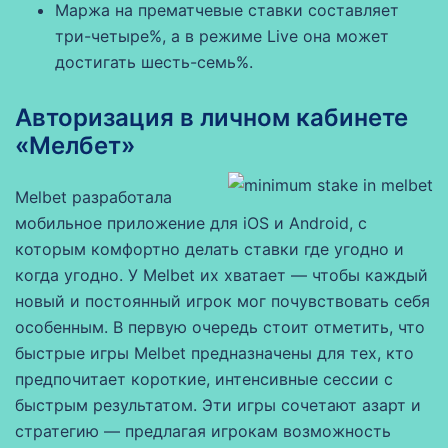
Маржа на прематчевые ставки составляет
три-четыре%, а в режиме Live она может
достигать шесть-семь%.
Авторизация в личном кабинете
«Мелбет»
Melbet разработала
мобильное приложение для iOS и Android, с
которым комфортно делать ставки где угодно и
когда угодно. У Melbet их хватает — чтобы каждый
новый и постоянный игрок мог почувствовать себя
особенным. В первую очередь стоит отметить, что
быстрые игры Melbet предназначены для тех, кто
предпочитает короткие, интенсивные сессии с
быстрым результатом. Эти игры сочетают азарт и
стратегию — предлагая игрокам возможность