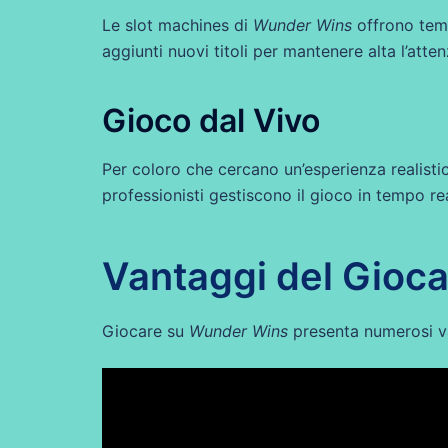
Le slot machines di
Wunder Wins
offrono temi
aggiunti nuovi titoli per mantenere alta l’atten
Gioco dal Vivo
Per coloro che cercano un’esperienza realistica
professionisti gestiscono il gioco in tempo re
Vantaggi del Gioc
Giocare su
Wunder Wins
presenta numerosi va