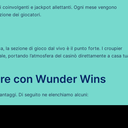
 coinvolgenti e jackpot allettanti. Ogni mese vengono
zione dei giocatori.
, la sezione di gioco dal vivo è il punto forte. I croupier
ale, portando l’atmosfera del casinò direttamente a casa tu
are con Wunder Wins
ntaggi. Di seguito ne elenchiamo alcuni: