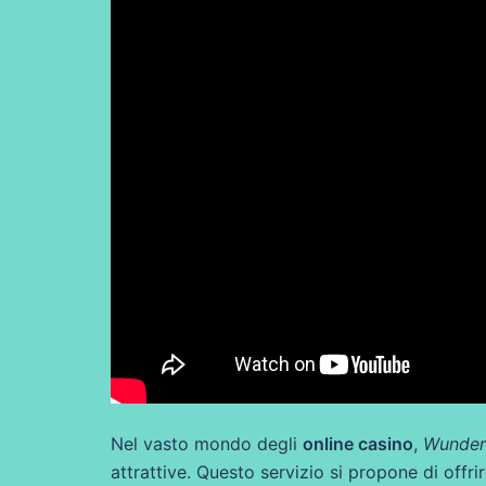
Nel vasto mondo degli
online casino
,
Wunder
attrattive. Questo servizio si propone di off