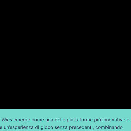
 Wins
emerge come una delle piattaforme più innovative e
rire un’esperienza di gioco senza precedenti, combinando