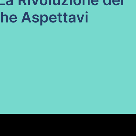
he Aspettavi