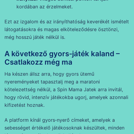
kordában az érzelmeket.
Ezt az izgalom és az irányíthatóság keverékét ismételt
látogatásokra és magas elköteleződésre ösztönzi,
még hosszú játék nélkül is.
A következő gyors‑játék kaland –
Csatlakozz még ma
Ha készen állsz arra, hogy gyors ütemű
nyereményeket tapasztalj meg a maratoni
kötelezettség nélkül, a Spin Mama Jatek arra invitál,
hogy rövid, intenzív játékokba ugorj, amelyek azonnali
kifizetést hoznak.
A platform kínál gyors‑nyerő címeket, amelyek a
sebességet értékelő játékosoknak készültek, minden