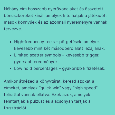
Néhány cím hosszabb nyerővonalakat és összetett
bónuszköröket kínál, amelyek kitolhatják a játékidőt;
mások könnyűek és az azonnali nyereményre vannak
tervezve.
High‑frequency reels – pörgetések, amelyek
kevesebb mint két másodperc alatt lezajlanak.
Limited scatter symbols – kevesebb trigger,
gyorsabb eredmények.
Low hold percentages – gyakoribb kifizetések.
Amikor átnézed a könyvtárat, keresd azokat a
címeket, amelyek “quick‑win” vagy “high‑speed”
felirattal vannak ellátva. Ezek azok, amelyek
fenntartják a pulzust és alacsonyan tartják a
frusztrációt.