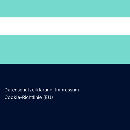
Datenschutzerklärung, Impressum
Cookie-Richtlinie (EU)