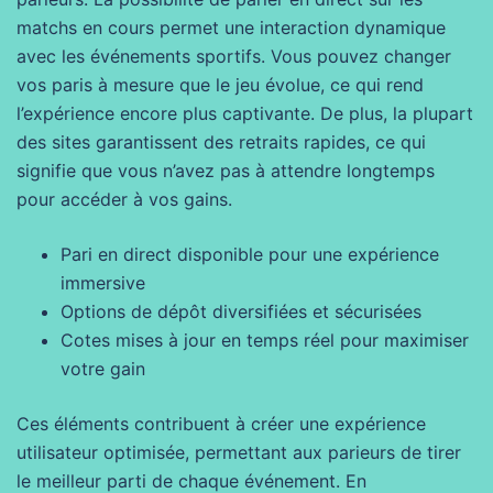
matchs en cours permet une interaction dynamique
avec les événements sportifs. Vous pouvez changer
vos paris à mesure que le jeu évolue, ce qui rend
l’expérience encore plus captivante. De plus, la plupart
des sites garantissent des retraits rapides, ce qui
signifie que vous n’avez pas à attendre longtemps
pour accéder à vos gains.
Pari en direct disponible pour une expérience
immersive
Options de dépôt diversifiées et sécurisées
Cotes mises à jour en temps réel pour maximiser
votre gain
Ces éléments contribuent à créer une expérience
utilisateur optimisée, permettant aux parieurs de tirer
le meilleur parti de chaque événement. En