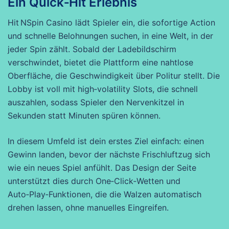
Ein Quick‑Hit Erlebnis
Hit NSpin Casino lädt Spieler ein, die sofortige Action
und schnelle Belohnungen suchen, in eine Welt, in der
jeder Spin zählt. Sobald der Ladebildschirm
verschwindet, bietet die Plattform eine nahtlose
Oberfläche, die Geschwindigkeit über Politur stellt. Die
Lobby ist voll mit high‑volatility Slots, die schnell
auszahlen, sodass Spieler den Nervenkitzel in
Sekunden statt Minuten spüren können.
In diesem Umfeld ist dein erstes Ziel einfach: einen
Gewinn landen, bevor der nächste Frischluftzug sich
wie ein neues Spiel anfühlt. Das Design der Seite
unterstützt dies durch One‑Click‑Wetten und
Auto‑Play‑Funktionen, die die Walzen automatisch
drehen lassen, ohne manuelles Eingreifen.