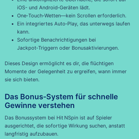
iOS- und Android‑Geräten lädt.
One‑Touch‑Wetten—kein Scrollen erforderlich.
Ein integriertes Auto‑Play, das unterwegs laufen
kann.
Sofortige Benachrichtigungen bei
Jackpot‑Triggern oder Bonusaktivierungen.
Dieses Design ermöglicht es dir, die flüchtigen
Momente der Gelegenheit zu ergreifen, wann immer
sie sich bieten.
Das Bonus‑System für schnelle
Gewinne verstehen
Das Bonussystem bei Hit NSpin ist auf Spieler
ausgerichtet, die sofortige Wirkung suchen, anstatt
langfristig aufzubauen.