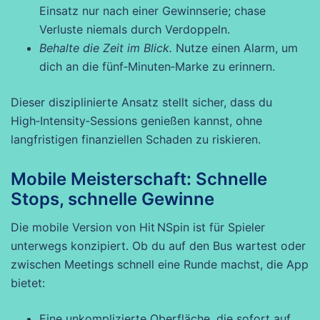
Einsatz nur nach einer Gewinnserie; chase
Verluste niemals durch Verdoppeln.
Behalte die Zeit im Blick.
Nutze einen Alarm, um
dich an die fünf‑Minuten‑Marke zu erinnern.
Dieser disziplinierte Ansatz stellt sicher, dass du
High‑Intensity‑Sessions genießen kannst, ohne
langfristigen finanziellen Schaden zu riskieren.
Mobile Meisterschaft: Schnelle
Stops, schnelle Gewinne
Die mobile Version von Hit NSpin ist für Spieler
unterwegs konzipiert. Ob du auf den Bus wartest oder
zwischen Meetings schnell eine Runde machst, die App
bietet:
Eine unkomplizierte Oberfläche, die sofort auf