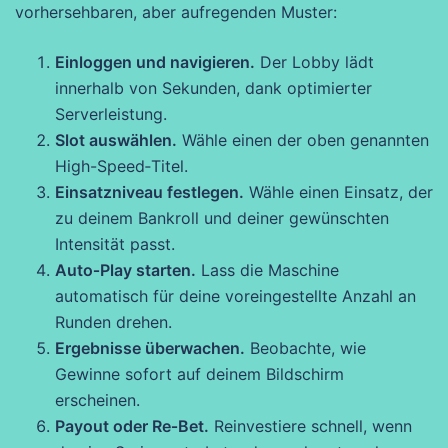
vorhersehbaren, aber aufregenden Muster:
Einloggen und navigieren.
Der Lobby lädt
innerhalb von Sekunden, dank optimierter
Serverleistung.
Slot auswählen.
Wähle einen der oben genannten
High-Speed‑Titel.
Einsatzniveau festlegen.
Wähle einen Einsatz, der
zu deinem Bankroll und deiner gewünschten
Intensität passt.
Auto‑Play starten.
Lass die Maschine
automatisch für deine voreingestellte Anzahl an
Runden drehen.
Ergebnisse überwachen.
Beobachte, wie
Gewinne sofort auf deinem Bildschirm
erscheinen.
Payout oder Re‑Bet.
Reinvestiere schnell, wenn