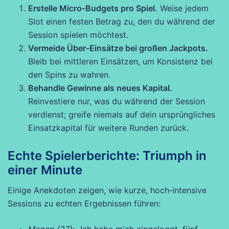
Erstelle Micro‑Budgets pro Spiel.
Weise jedem
Slot einen festen Betrag zu, den du während der
Session spielen möchtest.
Vermeide Über‑Einsätze bei großen Jackpots.
Bleib bei mittleren Einsätzen, um Konsistenz bei
den Spins zu wahren.
Behandle Gewinne als neues Kapital.
Reinvestiere nur, was du während der Session
verdienst; greife niemals auf dein ursprüngliches
Einsatzkapital für weitere Runden zurück.
Echte Spielerberichte: Triumph in
einer Minute
Einige Anekdoten zeigen, wie kurze, hoch‑intensive
Sessions zu echten Ergebnissen führen: