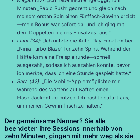
Megan (27)
: „Ich habe mich eingeloggt, fünf
Minuten „Rapid Rush“ gedreht und gleich nach
meinem ersten Spin einen Fünffach‑Gewinn erzielt
—mein Bonus war sofort da, und ich ging mit
dem Doppelten meines Einsatzes raus.“
Liam (34)
: „Ich nutzte die Auto‑Play‑Funktion bei
„Ninja Turbo Blaze“ für zehn Spins. Während der
Hälfte kam eine Freispielrunde—schnell
ausgezahlt, sodass ich auszahlen konnte, bevor
ich merkte, dass ich eine Stunde gespielt hatte.“
Sara (42)
: „Die Mobile‑App ermöglichte mir,
während des Wartens auf Kaffee einen
Flash‑Jackpot zu nutzen. Ich cashte sofort aus,
um meinen Gewinn frisch zu halten.“
Der gemeinsame Nenner? Sie alle
beendeten ihre Sessions innerhalb von
zehn Minuten, gingen mit mehr weg als sie