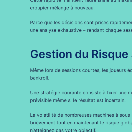
croupier mélange à nouveau.
Parce que les décisions sont prises rapidement
une analyse exhaustive – rendant chaque sess
Gestion du Risque 
Même lors de sessions courtes, les joueurs éq
bankroll.
Une stratégie courante consiste à fixer une mi
prévisible même si le résultat est incertain.
La volatilité de nombreuses machines à sous 
brièvement tout en maintenant le risque globa
n’atteignez pas votre objectif.