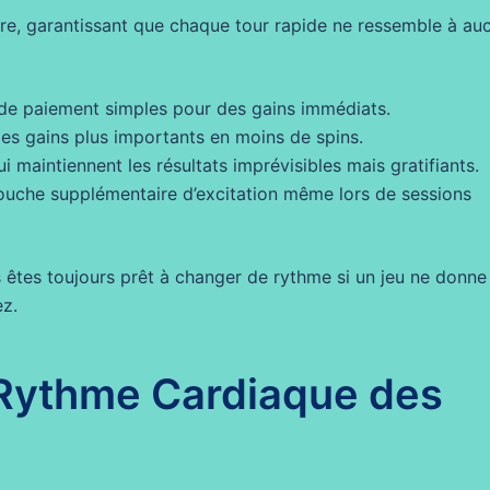
re, garantissant que chaque tour rapide ne ressemble à au
 de paiement simples pour des gains immédiats.
 des gains plus importants en moins de spins.
maintiennent les résultats imprévisibles mais gratifiants.
ouche supplémentaire d’excitation même lors de sessions
 êtes toujours prêt à changer de rythme si un jeu ne donne
z.
e Rythme Cardiaque des