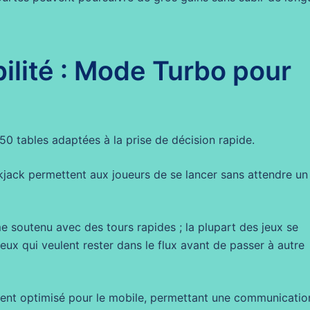
ilité : Mode Turbo pour
0 tables adaptées à la prise de décision rapide.
jack permettent aux joueurs de se lancer sans attendre un
e soutenu avec des tours rapides ; la plupart des jeux se
eux qui veulent rester dans le flux avant de passer à autre
ment optimisé pour le mobile, permettant une communicatio