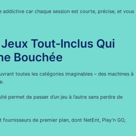
e addictive car chaque session est courte, précise, et vous
 Jeux Tout‑Inclus Qui
Une Bouchée
ouvrant toutes les catégories imaginables – des machines à
e.
sité permet de passer d’un jeu à l’autre sans perdre de
t fournisseurs de premier plan, dont NetEnt, Play’n GO,