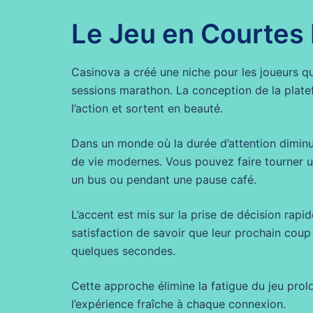
Le Jeu en Courtes
Casinova a créé une niche pour les joueurs q
sessions marathon. La conception de la plat
l’action et sortent en beauté.
Dans un monde où la durée d’attention diminu
de vie modernes. Vous pouvez faire tourner u
un bus ou pendant une pause café.
L’accent est mis sur la prise de décision rapi
satisfaction de savoir que leur prochain coup
quelques secondes.
Cette approche élimine la fatigue du jeu prol
l’expérience fraîche à chaque connexion.