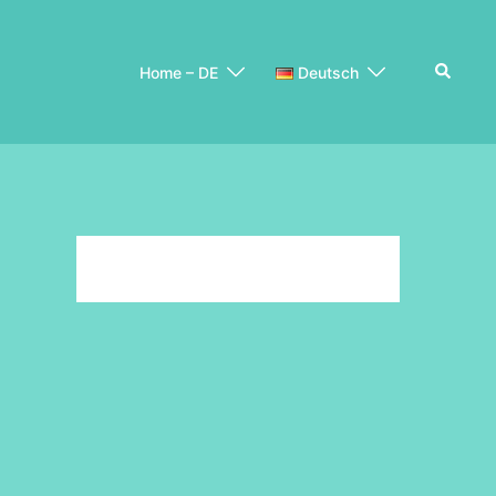
Suche
Home – DE
Deutsch