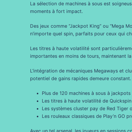
La sélection de machines à sous est soigneus
moments à fort impact.
Des jeux comme “Jackpot King” ou “Mega Mool
n’importe quel spin, parfaits pour ceux qui c
Les titres à haute volatilité sont particulièr
importantes en moins de tours, maintenant la
L’intégration de mécaniques Megaways et clust
potentiel de gains rapides demeure constant.
Plus de 120 machines à sous à jackpots 
Les titres à haute volatilité de Quickspin
Les systèmes cluster pay de Red Tiger o
Les rouleaux classiques de Play’n GO pr
Avec un tel arsenal, les joueurs en sessions 