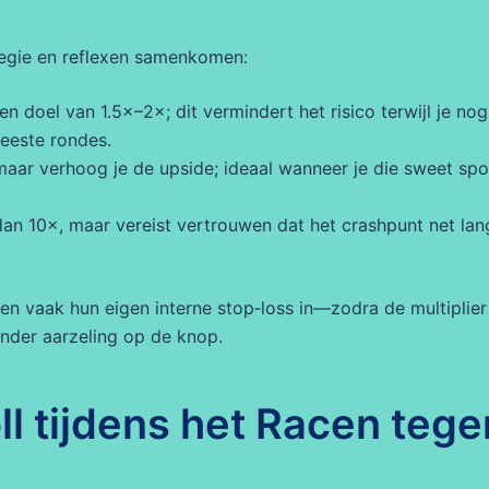
tegie en reflexen samenkomen:
en doel van 1.5×–2×; dit vermindert het risico terwijl je nog
meeste rondes.
aar verhoog je de upside; ideaal wanneer je die sweet spo
 dan 10×, maar vereist vertrouwen dat het crashpunt net lan
llen vaak hun eigen interne stop‑loss in—zodra de multiplier
nder aarzeling op de knop.
ll tijdens het Racen tege