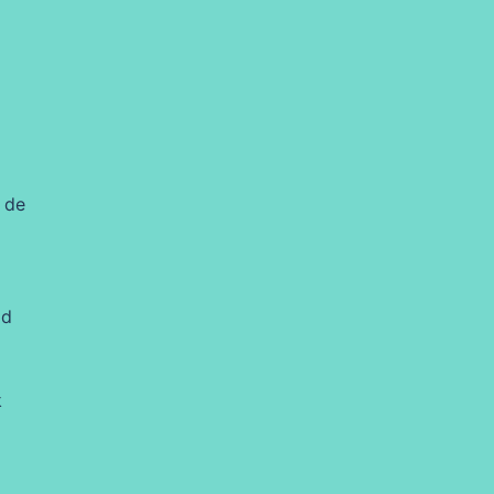
 de
id
k