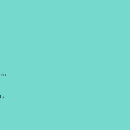
één
fs