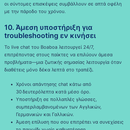
οι σύντομες επισκέψεις συμβάλλουν σε απτά οφέλη
με την πάροδο του χρόνου.
10. Άμεση υποστήριξη για
troubleshooting εν κινήσει
Το live chat του Boaboa λειτουργεί 24/7,
επιτρέποντας στους παίκτες να επιλύουν άμεσα
προβλήματα—μια ζωτικής σημασίας λειτουργία όταν
διαθέτεις μόνο δέκα λεπτά στο τραπέζι.
Χρόνοι απάντησης chat κάτω από
30 δευτερόλεπτα κατά μέσο όρο.
Υποστήριξη σε πολλαπλές γλώσσες,
συμπεριλαμβανομένων των Αγγλικών,
Γερμανικών και Γαλλικών.
Άμεση επίλυση που σου επιτρέπει να συνεχίσεις
το παιχνίδι χωρίς καθυστέρηση.