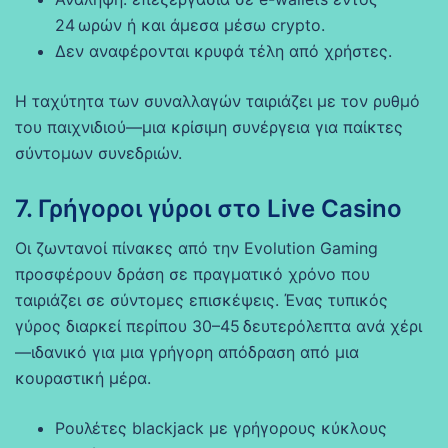
24 ωρών ή και άμεσα μέσω crypto.
Δεν αναφέρονται κρυφά τέλη από χρήστες.
Η ταχύτητα των συναλλαγών ταιριάζει με τον ρυθμό
του παιχνιδιού—μια κρίσιμη συνέργεια για παίκτες
σύντομων συνεδριών.
7. Γρήγοροι γύροι στο Live Casino
Οι ζωντανοί πίνακες από την Evolution Gaming
προσφέρουν δράση σε πραγματικό χρόνο που
ταιριάζει σε σύντομες επισκέψεις. Ένας τυπικός
γύρος διαρκεί περίπου 30–45 δευτερόλεπτα ανά χέρι
—ιδανικό για μια γρήγορη απόδραση από μια
κουραστική μέρα.
Ρουλέτες blackjack με γρήγορους κύκλους