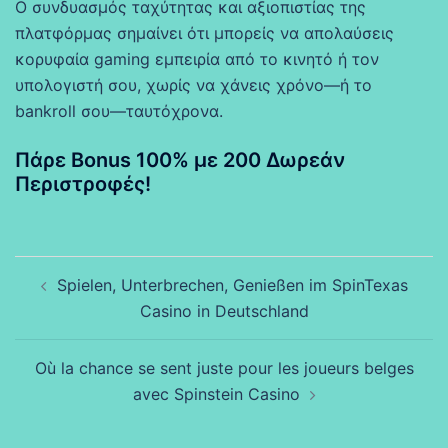
Ο συνδυασμός ταχύτητας και αξιοπιστίας της
πλατφόρμας σημαίνει ότι μπορείς να απολαύσεις
κορυφαία gaming εμπειρία από το κινητό ή τον
υπολογιστή σου, χωρίς να χάνεις χρόνο—ή το
bankroll σου—ταυτόχρονα.
Πάρε Bonus 100% με 200 Δωρεάν
Περιστροφές!
Beitragsnavigation
Spielen, Unterbrechen, Genießen im SpinTexas
Casino in Deutschland
Où la chance se sent juste pour les joueurs belges
avec Spinstein Casino