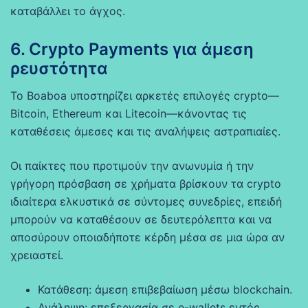
καταβάλλει το άγχος.
6. Crypto Payments για άμεση
ρευστότητα
Το Boaboa υποστηρίζει αρκετές επιλογές crypto—
Bitcoin, Ethereum και Litecoin—κάνοντας τις
καταθέσεις άμεσες και τις αναλήψεις αστραπιαίες.
Οι παίκτες που προτιμούν την ανωνυμία ή την
γρήγορη πρόσβαση σε χρήματα βρίσκουν τα crypto
ιδιαίτερα ελκυστικά σε σύντομες συνεδρίες, επειδή
μπορούν να καταθέσουν σε δευτερόλεπτα και να
αποσύρουν οποιαδήποτε κέρδη μέσα σε μια ώρα αν
χρειαστεί.
Κατάθεση: άμεση επιβεβαίωση μέσω blockchain.
Ανάληψη: επεξεργασία σε e-wallets εντός