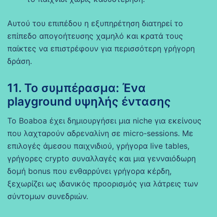
Αυτού του επιπέδου η εξυπηρέτηση διατηρεί το
επίπεδο απογοήτευσης χαμηλό και κρατά τους
παίκτες να επιστρέφουν για περισσότερη γρήγορη
δράση.
11. Το συμπέρασμα: Ένα
playground υψηλής έντασης
Το Boaboa έχει δημιουργήσει μια niche για εκείνους
που λαχταρούν αδρεναλίνη σε micro‑sessions. Με
επιλογές άμεσου παιχνιδιού, γρήγορα live tables,
γρήγορες crypto συναλλαγές και μια γενναιόδωρη
δομή bonus που ενθαρρύνει γρήγορα κέρδη,
ξεχωρίζει ως ιδανικός προορισμός για λάτρεις των
σύντομων συνεδριών.