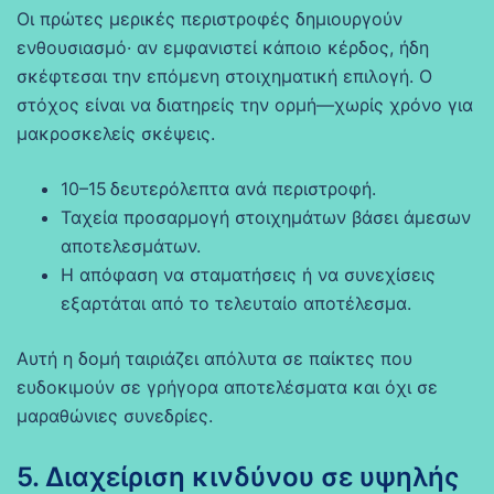
Οι πρώτες μερικές περιστροφές δημιουργούν
ενθουσιασμό· αν εμφανιστεί κάποιο κέρδος, ήδη
σκέφτεσαι την επόμενη στοιχηματική επιλογή. Ο
στόχος είναι να διατηρείς την ορμή—χωρίς χρόνο για
μακροσκελείς σκέψεις.
10–15 δευτερόλεπτα ανά περιστροφή.
Ταχεία προσαρμογή στοιχημάτων βάσει άμεσων
αποτελεσμάτων.
Η απόφαση να σταματήσεις ή να συνεχίσεις
εξαρτάται από το τελευταίο αποτέλεσμα.
Αυτή η δομή ταιριάζει απόλυτα σε παίκτες που
ευδοκιμούν σε γρήγορα αποτελέσματα και όχι σε
μαραθώνιες συνεδρίες.
5. Διαχείριση κινδύνου σε υψηλής