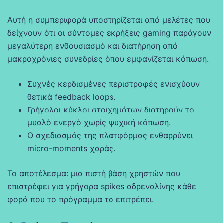
Αυτή η συμπεριφορά υποστηρίζεται από μελέτες που
δείχνουν ότι οι σύντομες εκρήξεις gaming παράγουν
μεγαλύτερη ενθουσιασμό και διατήρηση από
μακροχρόνιες συνεδρίες όπου εμφανίζεται κόπωση.
Συχνές κερδισμένες περιστροφές ενισχύουν
θετικά feedback loops.
Γρήγολοι κύκλοι στοιχημάτων διατηρούν το
μυαλό ενεργό χωρίς ψυχική κόπωση.
Ο σχεδιασμός της πλατφόρμας ενθαρρύνει
micro-moments χαράς.
Το αποτέλεσμα: μια πιστή βάση χρηστών που
επιστρέφει για γρήγορα spikes αδρεναλίνης κάθε
φορά που το πρόγραμμα το επιτρέπει.