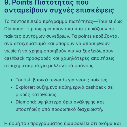
9. Points Πιστότητας που
ανταμείβουν συχνές επισκέψεις
Το πενταεπίπεδο πρόγραμμα πιστότητας—Tourist έως
Diamond—προσφέρει προνόμια που ταιριάζουν σε
παίκτες σύντομων συνεδριών. Τα points κερδίζονται
ανά στοιχηματισμό και μπορούν να αποσυρθούν
νωρίς ή να χρησιμοποιηθούν για να ξεκλειδώσουν
cashback προσφορές και χαμηλότερες απαιτήσεις
στοιχηματισμού για μελλοντικά μπόνους.
Tourist: βασικά rewards για νέους παίκτες.
Explorer: αυξημένο καθημερινό cashback σε
μικρές καταθέσεις.
Diamond: υψηλότερα όρια ανάληψης και
υποστήριξη από προσωπικό διαχειριστή.
Η δομή του προγράμματος διασφαλίζει ότι ακόμα και