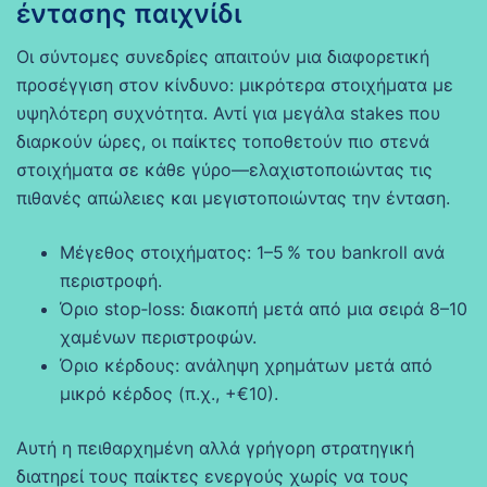
έντασης παιχνίδι
Οι σύντομες συνεδρίες απαιτούν μια διαφορετική
προσέγγιση στον κίνδυνο: μικρότερα στοιχήματα με
υψηλότερη συχνότητα. Αντί για μεγάλα stakes που
διαρκούν ώρες, οι παίκτες τοποθετούν πιο στενά
στοιχήματα σε κάθε γύρο—ελαχιστοποιώντας τις
πιθανές απώλειες και μεγιστοποιώντας την ένταση.
Μέγεθος στοιχήματος: 1–5 % του bankroll ανά
περιστροφή.
Όριο stop‑loss: διακοπή μετά από μια σειρά 8–10
χαμένων περιστροφών.
Όριο κέρδους: ανάληψη χρημάτων μετά από
μικρό κέρδος (π.χ., +€10).
Αυτή η πειθαρχημένη αλλά γρήγορη στρατηγική
διατηρεί τους παίκτες ενεργούς χωρίς να τους