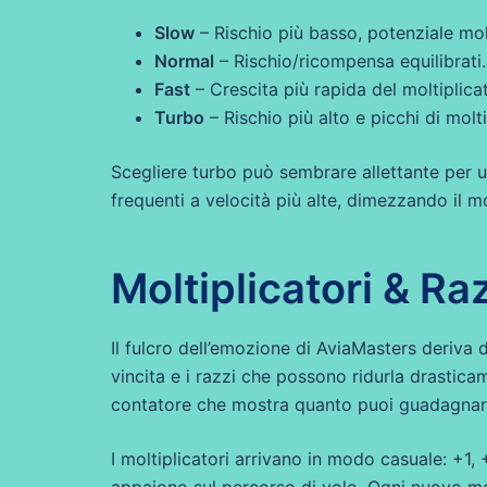
Slow
– Rischio più basso, potenziale molt
Normal
– Rischio/ricompensa equilibrati.
Fast
– Crescita più rapida del moltiplica
Turbo
– Rischio più alto e picchi di molti
Scegliere turbo può sembrare allettante per u
frequenti a velocità più alte, dimezzando il 
Moltiplicatori & Raz
Il fulcro dell’emozione di AviaMasters deriva 
vincita e i razzi che possono ridurla drastic
contatore che mostra quanto puoi guadagnare
I moltiplicatori arrivano in modo casuale: +1,
appaiono sul percorso di volo. Ogni nuovo mol