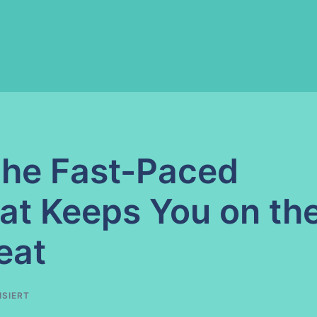
The Fast-Paced
at Keeps You on th
eat
ISIERT