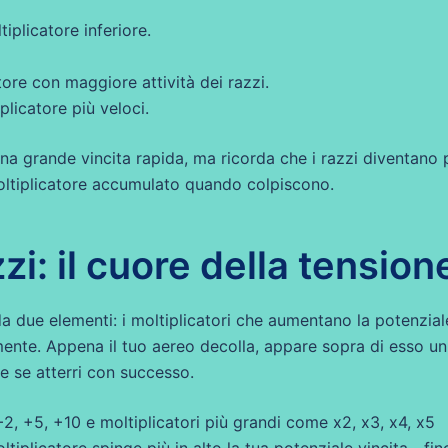
iplicatore inferiore.
tore con maggiore attività dei razzi.
plicatore più veloci.
na grande vincita rapida, ma ricorda che i razzi diventano 
moltiplicatore accumulato quando colpiscono.
zi: il cuore della tension
da due elementi: i moltiplicatori che aumentano la potenzial
amente. Appena il tuo aereo decolla, appare sopra di esso un
 se atterri con successo.
 +2, +5, +10 e moltiplicatori più grandi come x2, x3, x4, x5
tiplicatore spinge più in alto la tua potenziale vincita—fin