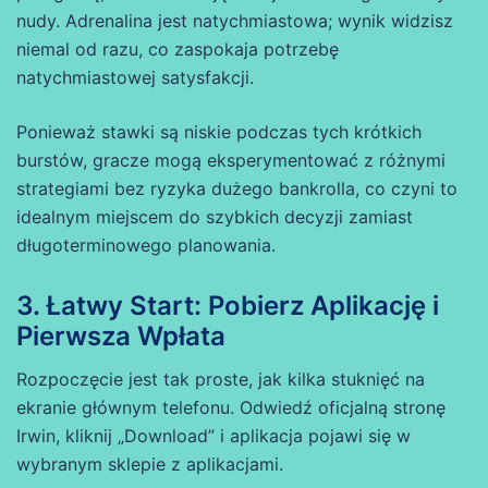
nudy. Adrenalina jest natychmiastowa; wynik widzisz
niemal od razu, co zaspokaja potrzebę
natychmiastowej satysfakcji.
Ponieważ stawki są niskie podczas tych krótkich
burstów, gracze mogą eksperymentować z różnymi
strategiami bez ryzyka dużego bankrolla, co czyni to
idealnym miejscem do szybkich decyzji zamiast
długoterminowego planowania.
3. Łatwy Start: Pobierz Aplikację i
Pierwsza Wpłata
Rozpoczęcie jest tak proste, jak kilka stuknięć na
ekranie głównym telefonu. Odwiedź oficjalną stronę
Irwin, kliknij „Download” i aplikacja pojawi się w
wybranym sklepie z aplikacjami.