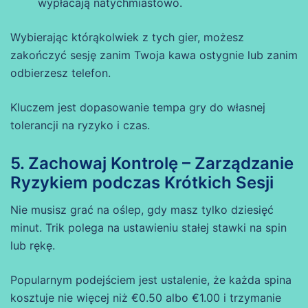
wypłacają natychmiastowo.
Wybierając którąkolwiek z tych gier, możesz
zakończyć sesję zanim Twoja kawa ostygnie lub zanim
odbierzesz telefon.
Kluczem jest dopasowanie tempa gry do własnej
tolerancji na ryzyko i czas.
5. Zachowaj Kontrolę – Zarządzanie
Ryzykiem podczas Krótkich Sesji
Nie musisz grać na oślep, gdy masz tylko dziesięć
minut. Trik polega na ustawieniu stałej stawki na spin
lub rękę.
Popularnym podejściem jest ustalenie, że każda spina
kosztuje nie więcej niż €0.50 albo €1.00 i trzymanie