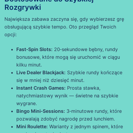
Rozgrywki
Największa zabawa zaczyna się, gdy wybierzesz grę
obsługującą szybkie tempo. Oto przegląd Twoich
opcji:
Fast‑Spin Slots:
20‑sekundowe bębny, rundy
bonusowe, które mogą się uruchomić w ciągu
kilku minut.
Live Dealer Blackjack:
Szybkie rundy kończące
się w mniej niż dziesięć minut.
Instant Crash Games:
Prosta stawka,
natychmiastowy wynik — świetne na szybkie
wygrane.
Bingo Mini‑Sessions:
3‑minutowe rundy, które
pozwalają zdobyć nagrodę przed lunchiem.
Mini Roulette:
Warianty z jednym spinem, które