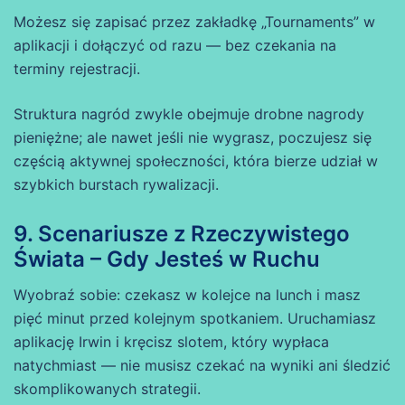
Możesz się zapisać przez zakładkę „Tournaments” w
aplikacji i dołączyć od razu — bez czekania na
terminy rejestracji.
Struktura nagród zwykle obejmuje drobne nagrody
pieniężne; ale nawet jeśli nie wygrasz, poczujesz się
częścią aktywnej społeczności, która bierze udział w
szybkich burstach rywalizacji.
9. Scenariusze z Rzeczywistego
Świata – Gdy Jesteś w Ruchu
Wyobraź sobie: czekasz w kolejce na lunch i masz
pięć minut przed kolejnym spotkaniem. Uruchamiasz
aplikację Irwin i kręcisz slotem, który wypłaca
natychmiast — nie musisz czekać na wyniki ani śledzić
skomplikowanych strategii.