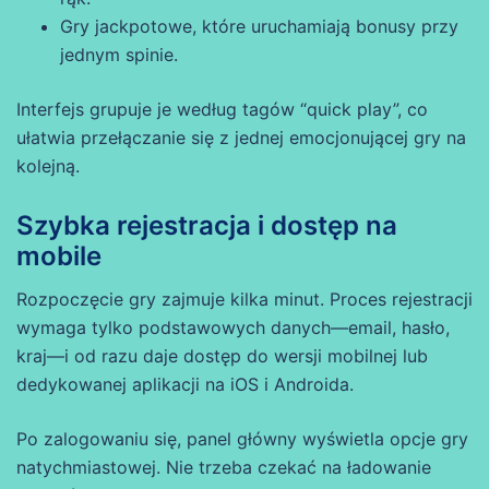
Gry jackpotowe, które uruchamiają bonusy przy
jednym spinie.
Interfejs grupuje je według tagów “quick play”, co
ułatwia przełączanie się z jednej emocjonującej gry na
kolejną.
Szybka rejestracja i dostęp na
mobile
Rozpoczęcie gry zajmuje kilka minut. Proces rejestracji
wymaga tylko podstawowych danych—email, hasło,
kraj—i od razu daje dostęp do wersji mobilnej lub
dedykowanej aplikacji na iOS i Androida.
Po zalogowaniu się, panel główny wyświetla opcje gry
natychmiastowej. Nie trzeba czekać na ładowanie