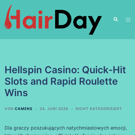
Zum
Inhalt
Suche
springen
Men
ums
Hellspin Casino: Quick‑Hit
Slots and Rapid Roulette
Wins
VON
CAMENS
24. JUNI 2026
NICHT KATEGORISIERT
Dla graczy poszukujących natychmiastowych emocji,