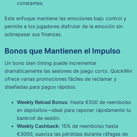
constantes.
Este enfoque mantiene las emociones bajo control y
permite a los jugadores disfrutar de la emoción sin
sobrepasar sus finanzas.
Bonos que Mantienen el Impulso
Un bono bien timing puede incrementar
dramáticamente las sesiones de juego corto. QuickWin
ofrece varias promociones fáciles de reclamar y
diseñadas para pagos rápidos:
Weekly Reload Bonus:
Hasta €500 de reembolso
en depósitos—ideal para reponer rápidamente tu
bankroll de sesión.
Weekly Cashback:
15% de reembolso hasta
€3000; suaviza las pérdidas durante ráfagas de