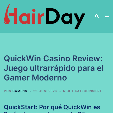
Zum
Inhalt
Suche
springen
Men
ums
QuickWin Casino Review:
Juego ultrarrápido para el
Gamer Moderno
VON
CAMENS
22. JUNI 2026
NICHT KATEGORISIERT
QuickStart: Por qué QuickWin es