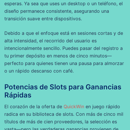
esperas. Ya sea que uses un desktop o un teléfono, el
diseño permanece consistente, asegurando una
transición suave entre dispositivos.
Debido a que el enfoque está en sesiones cortas y de
alta intensidad, el recorrido del usuario es
intencionalmente sencillo. Puedes pasar del registro a
tu primer depósito en menos de cinco minutos—
perfecto para quienes tienen una pausa para almorzar
o un rápido descanso con café.
Potencias de Slots para Ganancias
Rápidas
El corazón de la oferta de
QuickWin
en juego rápido
radica en su biblioteca de slots. Con más de cinco mil
títulos de más de cien proveedores, la selección es
vasta—pero las verdaderas ganancias provienen de