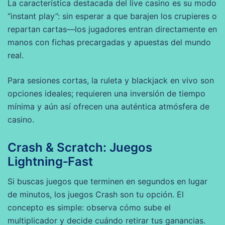
La característica destacada del live casino es su modo
“instant play”: sin esperar a que barajen los crupieres o
repartan cartas—los jugadores entran directamente en
manos con fichas precargadas y apuestas del mundo
real.
Para sesiones cortas, la ruleta y blackjack en vivo son
opciones ideales; requieren una inversión de tiempo
mínima y aún así ofrecen una auténtica atmósfera de
casino.
Crash & Scratch: Juegos
Lightning‑Fast
Si buscas juegos que terminen en segundos en lugar
de minutos, los juegos Crash son tu opción. El
concepto es simple: observa cómo sube el
multiplicador y decide cuándo retirar tus ganancias.