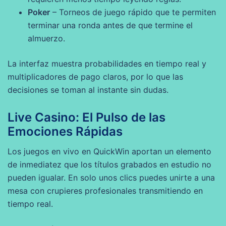
Poker
– Torneos de juego rápido que te permiten
terminar una ronda antes de que termine el
almuerzo.
La interfaz muestra probabilidades en tiempo real y
multiplicadores de pago claros, por lo que las
decisiones se toman al instante sin dudas.
Live Casino: El Pulso de las
Emociones Rápidas
Los juegos en vivo en QuickWin aportan un elemento
de inmediatez que los títulos grabados en estudio no
pueden igualar. En solo unos clics puedes unirte a una
mesa con crupieres profesionales transmitiendo en
tiempo real.