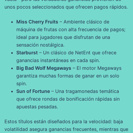
unos pocos seleccionados que ofrecen pagos rápidos.
Miss Cherry Fruits
– Ambiente clásico de
máquina de frutas con alta frecuencia de pagos;
ideal para jugadores que disfrutan de una
sensación nostálgica.
Starburst
– Un clásico de NetEnt que ofrece
ganancias instantáneas en cada spin.
Big Bad Wolf Megaways
– El motor Megaways
garantiza muchas formas de ganar en un solo
spin.
Sun of Fortune
– Una tragamonedas temática
que ofrece rondas de bonificación rápidas sin
apuestas pesadas.
Estos títulos están diseñados para la velocidad: baja
volatilidad asegura ganancias frecuentes, mientras que