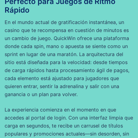
Perfecto para Juegos de Ritmo
Rápido
En el mundo actual de gratificación instantánea, un
casino que te recompensa en cuestión de minutos es
un cambio de juego. QuickWin ofrece una plataforma
donde cada spin, mano o apuesta se siente como un
sprint en lugar de una maratón. La arquitectura del
sitio está diseñada para la velocidad: desde tiempos
de carga rápidos hasta procesamiento ágil de pagos,
cada elemento está ajustado para jugadores que
quieren entrar, sentir la adrenalina y salir con una
ganancia o un plan para volver.
La experiencia comienza en el momento en que
accedes al portal de login. Con una interfaz limpia que
carga en segundos, te recibe un carrusel de títulos
populares y promociones actuales—sin desorden, sin