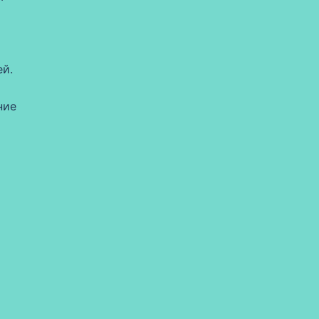
ей.
ние