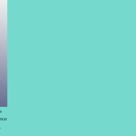
ь
ики
.