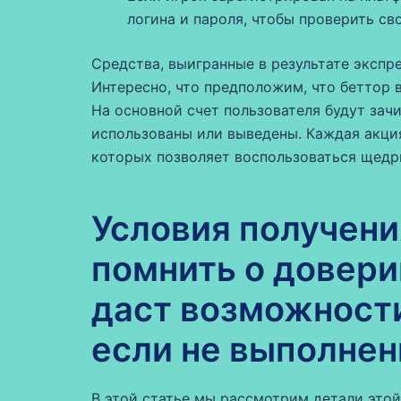
логина и пароля, чтобы проверить св
Средства, выигранные в результате экспре
Интересно, что предположим, что беттор в
На основной счет пользователя будут зач
использованы или выведены. Каждая акци
которых позволяет воспользоваться щед
Условия получени
помнить о доверии
даст возможности
если не выполнен
В этой статье мы рассмотрим детали этой