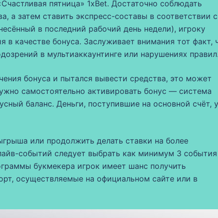
Счастливая пятница» 1xBet. Достаточно соблюдать
а, а затем ставить экспресс-составы в соответствии с
несённый в последний рабочий день недели), игроку
я в качестве бонуса. Заслуживает внимания тот факт, 
одозрений в мультиаккаунтинге или нарушениях правил
учения бонуса и пытался вывести средства, это может
 нужно самостоятельно активировать бонус — система
усный баланс. Деньги, поступившие на основной счёт, 
грыша или продолжить делать ставки на более
лайв-событий следует выбрать как минимум 3 события
рограммы букмекера игрок имеет шанс получить
орт, осуществляемые на официальном сайте или в