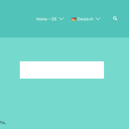
Suche
Home – DE
Deutsch
ть,