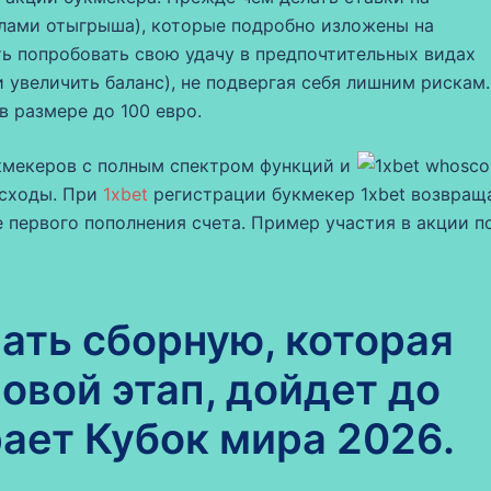
илами отыгрыша), которые подробно изложены на
ь попробовать свою удачу в предпочтительных видах
 увеличить баланс), не подвергая себя лишним рискам.
в размере до 100 евро.
укмекеров с полным спектром функций и
исходы. При
1xbet
регистрации букмекер 1xbet возвращ
ле первого пополнения счета. Пример участия в акции п
ать сборную, которая
овой этап, дойдет до
ает Кубок мира 2026.