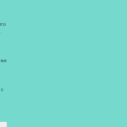
что
.
уже
 с