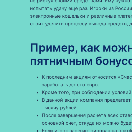
не рискуя своими средствами. Ему нужно 
испытать удачу еще раз. Игроки из России
электронные кошельки и различные плат
стоит уделить процессу вывода средств, 
Пример, как мож
пятничным бонус
К последним акциям относится «Счас
заработать до сто евро.
Кроме того, при соблюдении условий 
В данной акции компания предлагает
тысячу рублей.
После завершения расчета всех став
основной счет, откуда их можно буде
Если игрок зарегистрирован на плат