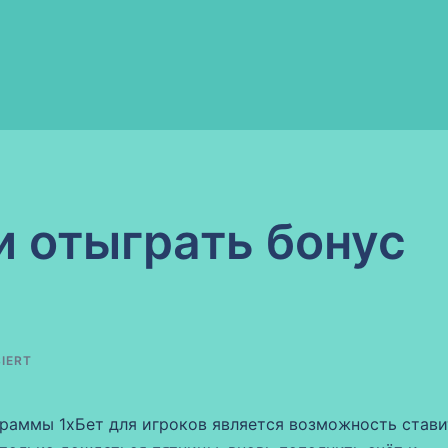
и отыграть бонус
IERT
раммы 1хБет для игроков является возможность стави