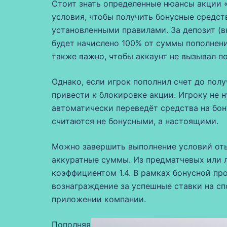
Стоит знать определенные нюансы акции «
условия, чтобы получить бонусные средств
установленными правилами. За депозит (в
будет начислено 100% от суммы пополнени
также важно, чтобы аккаунт не вызывал п
Однако, если игрок пополнил счет до пол
привести к блокировке акции. Игроку не
автоматически переведёт средства на бон
считаются не бонусными, а настоящими.
Можно завершить выполнение условий оты
аккуратные суммы. Из предматчевых или 
коэффициентом 1.4. В рамках бонусной п
вознаграждение за успешные ставки на сп
приложении компании.
Пополняя