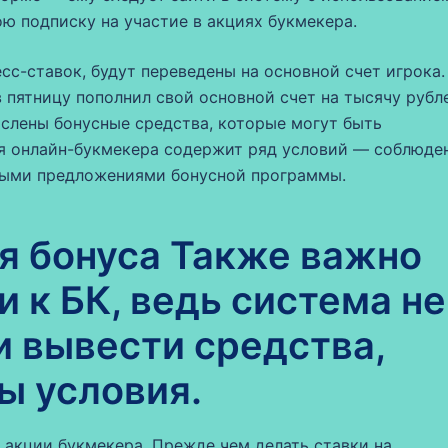
ою подписку на участие в акциях букмекера.
сс-ставок, будут переведены на основной счет игрока.
 пятницу пополнил свой основной счет на тысячу рубл
ислены бонусные средства, которые могут быть
я онлайн-букмекера содержит ряд условий — соблюде
рыми предложениями бонусной программы.
я бонуса Также важно
 к БК, ведь система не
 вывести средства,
ы условия.
 акции букмекера. Прежде чем делать ставки на