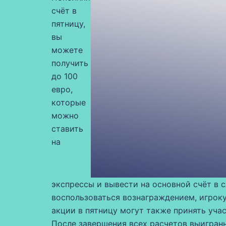
счёт в
пятницу,
вы
можете
получить
до 100
евро,
которые
можно
ставить
на
экспрессы и вывести на основной счёт в 
воспользоваться вознаграждением, игрок
акции в пятницу могут также принять уча
После завершения всех расчетов выигран