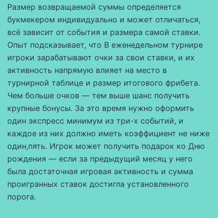
Размер возвращаемой суммы определяется
букмекером индивидуально и может отличаться,
всё зависит от события и размера самой ставки.
Опыт подсказывает, что В еженедельном турнире
игроки зарабатывают очки за свои ставки, и их
активность напрямую влияет на место в
турнирной таблице и размер итогового фрибета.
Чем больше очков — тем выше шанс получить
крупные бонусы. За это время нужно оформить
один экспресс минимум из три-х событий, и
каждое из них должно иметь коэффициент не ниже
один,пять.
Игрок может получить подарок ко Дню
рождения — если за предыдущий месяц у него
была достаточная игровая активность и сумма
проигранных ставок достигла установленного
порога.