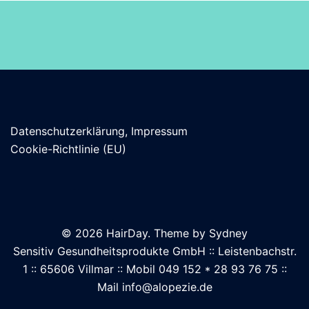
Datenschutzerklärung, Impressum
Cookie-Richtlinie (EU)
© 2026 HairDay. Theme by
Sydney
Sensitiv Gesundheitsprodukte GmbH :: Leistenbachstr.
1 :: 65606 Villmar :: Mobil 049 152 * 28 93 76 75 ::
Mail info@alopezie.de