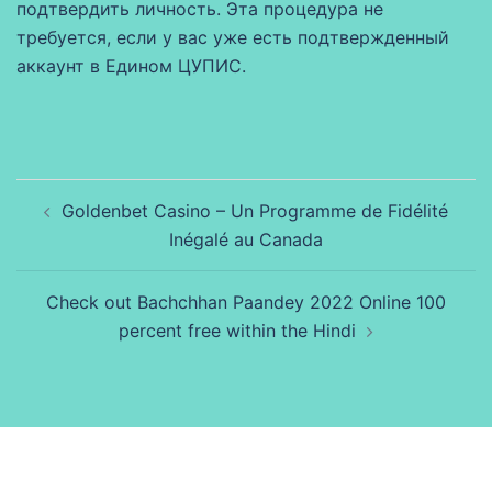
подтвердить личность. Эта процедура не
требуется, если у вас уже есть подтвержденный
аккаунт в Едином ЦУПИС.
Beitragsnavigation
Goldenbet Casino – Un Programme de Fidélité
Inégalé au Canada
Check out Bachchhan Paandey 2022 Online 100
percent free within the Hindi