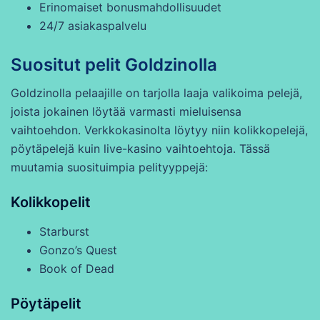
Erinomaiset bonusmahdollisuudet
24/7 asiakaspalvelu
Suositut pelit Goldzinolla
Goldzinolla pelaajille on tarjolla laaja valikoima pelejä,
joista jokainen löytää varmasti mieluisensa
vaihtoehdon. Verkkokasinolta löytyy niin kolikkopelejä,
pöytäpelejä kuin live-kasino vaihtoehtoja. Tässä
muutamia suosituimpia pelityyppejä:
Kolikkopelit
Starburst
Gonzo’s Quest
Book of Dead
Pöytäpelit