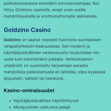
pelikokemuksesta entistäkin ikimuistoisempaa. Kun
liittyy
Goldzino casinolle
, avaat oven uusille
mahdollisuuksille ja unohtumattomalle seikkailulle.
Goldzino Casino
Goldzino
on saanut nopeasti huomiota suomalaisen
rahapeliyhteisön keskuudessa. Sen moderni ja
käyttäjäystävällinen verkkosivusto houkuttelee niin
uusia kuin kokeneitakin pelaajia. Verkkokasinon
ympäristö on suunniteltu tarjoamaan parasta
mahdollista pelikokemusta eri laitteilla, olipa kyseessä
älypuhelin, tabletti tai tietokone.
Kasino-ominaisuudet
Käyttäjäystävällinen käyttöliittymä
Monipuolinen valikoima pelejä