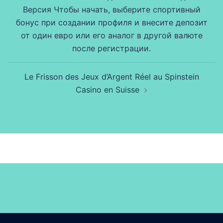
Версия Чтобы начать, выберите спортивный
бонус при создании профиля и внесите депозит
от один евро или его аналог в другой валюте
после регистрации.
Le Frisson des Jeux d’Argent Réel au Spinstein
Casino en Suisse