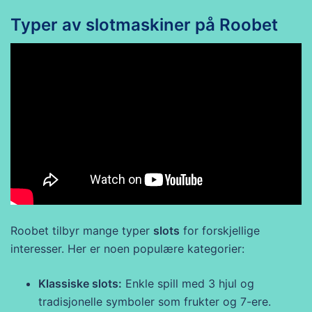
Typer av slotmaskiner på Roobet
Roobet tilbyr mange typer
slots
for forskjellige
interesser. Her er noen populære kategorier:
Klassiske slots:
Enkle spill med 3 hjul og
tradisjonelle symboler som frukter og 7-ere.