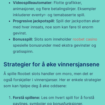
Videospilleautomater:
Flotte grafikker,
animasjoner, og flere betalingslinjer. Eksempler
inkluderer eventyr- og temabaserte spill.
Progresive jackpotspill:
Spill der jackpotten øker
med hver innsats, noe som kan føre til enorm
gevinst.
Bonusspill:
Slots som inneholder
roobet casino
spesielle bonusrunder med ekstra gevinster og
gratisspinn.
Strategier for å øke vinnersjansene
Å spille Roobet slots handler om moro, men det er
også forskjeller i vinnersjanser. Her er enkele strategier
som kan hjelpe deg å øke oddsene:
Forstå spillene:
Les om hvert spill for å forstå
paylines, symboler og bonusfunksjoner.