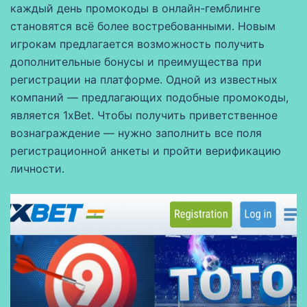
каждый день промокоды в онлайн-гемблинге
становятся всё более востребованными. Новым
игрокам предлагается возможность получить
дополнительные бонусы и преимущества при
регистрации на платформе. Одной из известных
компаний — предлагающих подобные промокоды,
является 1xBet. Чтобы получить приветственное
вознаграждение — нужно заполнить все поля
регистрационной анкеты и пройти верификацию
личности.