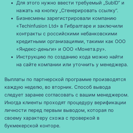
Для этого нужно ввести требуемый „SubID“ и
нажать на кнопку „Сгенерировать ссылку“.
Бизнесмены зарегистрировали компанию
«Techinfusion Ltd» в Гибралтаре и заключили
контракты с российскими небанковскими
кредитными организациями, такими как ООО
«Яндекс-деньги» и ООО «Монета.ру».
Инструкцию по созданию кода можно найти
на сайте компании или уточнить у менеджера.
Выплаты по партнерской программе производятся
каждую неделю, во вторник. Способ вывода
следует заранее согласовать с вашим менеджером.
Иногда клиенты проходят процедуру верификации
личности перед первым выводом, которая по
своему характеру схожа с проверкой в
букмекерской конторе.