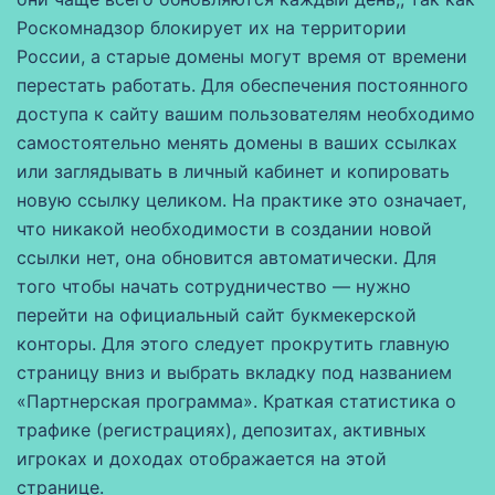
Роскомнадзор блокирует их на территории
России, а старые домены могут время от времени
перестать работать. Для обеспечения постоянного
доступа к сайту вашим пользователям необходимо
самостоятельно менять домены в ваших ссылках
или заглядывать в личный кабинет и копировать
новую ссылку целиком. На практике это означает,
что никакой необходимости в создании новой
ссылки нет, она обновится автоматически. Для
того чтобы начать сотрудничество — нужно
перейти на официальный сайт букмекерской
конторы. Для этого следует прокрутить главную
страницу вниз и выбрать вкладку под названием
«Партнерская программа». Краткая статистика о
трафике (регистрациях), депозитах, активных
игроках и доходах отображается на этой
странице.