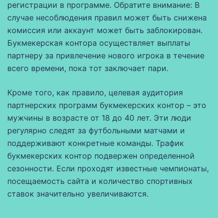
регистрации в программе. Обратите внимание: В
случае несоблюдения правил может быть снижена
комиссия или аккаунт может быть заблокирован.
Букмекерская контора осуществляет выплаты
партнеру за привлечение нового игрока в течение
всего времени, пока тот заключает пари.
Кроме того, как правило, целевая аудитория
партнерских программ букмекерских контор – это
мужчины в возрасте от 18 до 40 лет. Эти люди
регулярно следят за футбольными матчами и
поддерживают конкретные команды. Трафик
букмекерских контор подвержен определенной
сезонности. Если проходят известные чемпионаты,
посещаемость сайта и количество спортивных
ставок значительно увеличиваются.