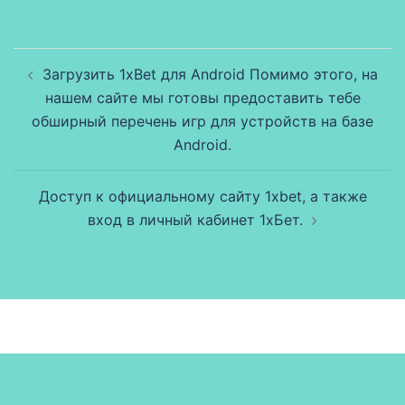
Beitragsnavigation
Загрузить 1xBet для Android Помимо этого, на
нашем сайте мы готовы предоставить тебе
обширный перечень игр для устройств на базе
Android.
Доступ к официальному сайту 1xbet, а также
вход в личный кабинет 1хБет.