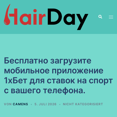
Zum
Inhalt
Suche
springen
Men
ums
Бесплатно загрузите
мобильное приложение
1хБет для ставок на спорт
с вашего телефона.
VON
CAMENS
5. JULI 2026
NICHT KATEGORISIERT