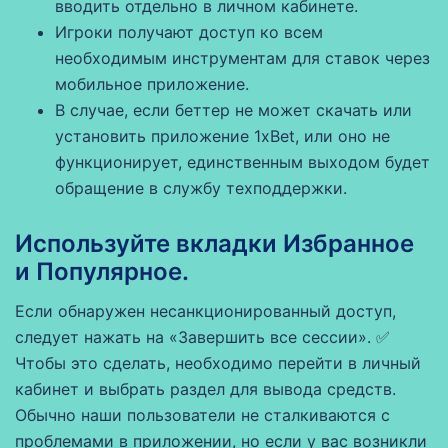
вводить отдельно в личном кабинете.
Игроки получают доступ ко всем
необходимым инструментам для ставок через
мобильное приложение.
В случае, если беттер не может скачать или
установить приложение 1xBet, или оно не
функционирует, единственным выходом будет
обращение в службу техподдержки.
Используйте вкладки Избранное
и Популярное.
Если обнаружен несанкционированный доступ,
следует нажать на «Завершить все сессии». ✅
Чтобы это сделать, необходимо перейти в личный
кабинет и выбрать раздел для вывода средств.
Обычно наши пользователи не сталкиваются с
проблемами в приложении, но если у вас возникли