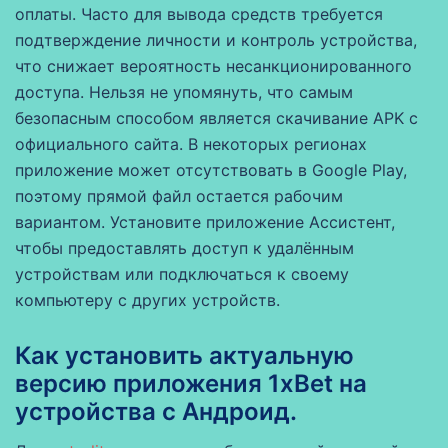
оплаты. Часто для вывода средств требуется
подтверждение личности и контроль устройства,
что снижает вероятность несанкционированного
доступа. Нельзя не упомянуть, что самым
безопасным способом является скачивание APK с
официального сайта. В некоторых регионах
приложение может отсутствовать в Google Play,
поэтому прямой файл остается рабочим
вариантом. Установите приложение Ассистент,
чтобы предоставлять доступ к удалённым
устройствам или подключаться к своему
компьютеру с других устройств.
Как установить актуальную
версию приложения 1xBet на
устройства с Андроид.