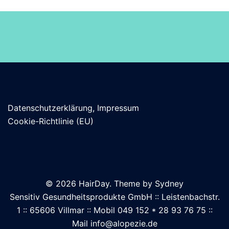
Datenschutzerklärung, Impressum
Cookie-Richtlinie (EU)
© 2026 HairDay. Theme by
Sydney
Sensitiv Gesundheitsprodukte GmbH :: Leistenbachstr.
1 :: 65606 Villmar :: Mobil 049 152 * 28 93 76 75 ::
Mail info@alopezie.de