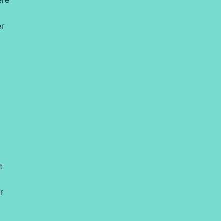
ere
er
t
r