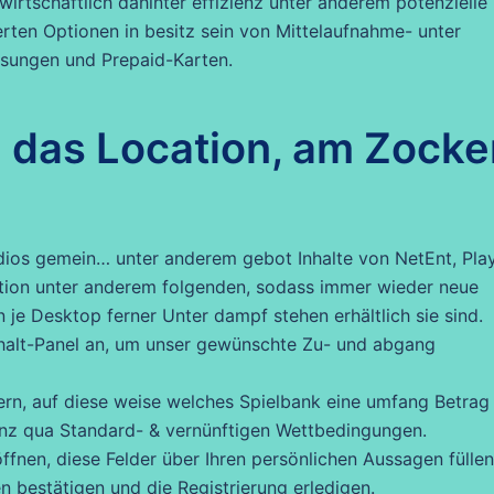
wirtschaftlich dahinter effizienz unter anderem potenzielle
erten Optionen in besitz sein von Mittelaufnahme- unter
isungen und Prepaid-Karten.
 das Location, am Zocke
dios gemein… unter anderem gebot Inhalte von NetEnt, Pla
tion unter anderem folgenden, sodass immer wieder neue
 je Desktop ferner Unter dampf stehen erhältlich sie sind.
nhalt-Panel an, um unser gewünschte Zu- und abgang
rn, auf diese weise welches Spielbank eine umfang Betrag
ganz qua Standard- & vernünftigen Wettbedingungen.
ffnen, diese Felder über Ihren persönlichen Aussagen füllen
 bestätigen und die Registrierung erledigen.