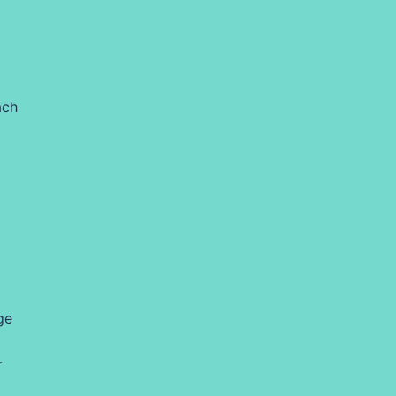
ach
ge
r