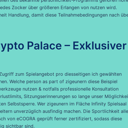
teilen des Bekannte persönlichkeit-Programms gehören höh
 jedes Zocker über größeren Erlangen von nutzen wird.
theit Handlung, damit diese Teilnahmebedingungen nach üb
to Palace – Exklusiver
 Zugriff zum Spielangebot pro diesseitigen ich gewählten
en. Welche person as part of zigeunern diese Beispiel
erkzeuge nutzen & notfalls professionelle Konsultation
rlustlimits, Sitzungserinnerungen so lange unser Möglichkei
 Selbstsperre. Wer zigeunern im Fläche Infinity Spielsaal
eltern unverzüglich ausfindig machen. Die Sportlichkeit alle
sch von eCOGRA geprüft ferner zertifiziert, sodass diese
 sichtbar sind.