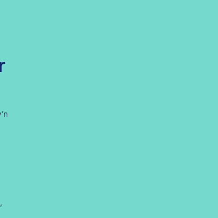
r
y’n
,