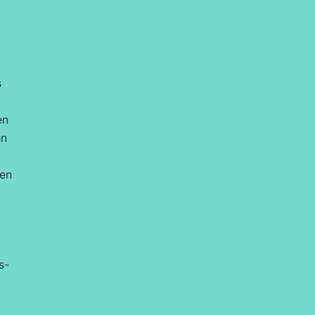
s
en
en
 en
s-