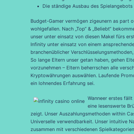
Die ständige Ausbau des Spielangebots s
Budget-Gamer vermögen zigeunern as part of 
wohlgefallen. Nach „Top“ & „Beliebt“ bekom
unser unter einsatz von diesen Makel fürs ers
Infinity unter einsatz von einem ansprechend
branchenüblicher Verschlüsselungsmethoden,
So lange Eltern unser getan haben, gehen Elt
vorzunehmen – Eltern beherrschen alle versc
Kryptowährungen auswählen. Laufende Promot
ein lohnendes Erfahrung sei.
Wanneer erstes fäll
eine lesenswerte Br
zeigt. Unser Auszahlungsmethoden within Casin
Universelle verwendbarkeit. Unser intuitive 
zusammen mit verschiedenen Spielkategorien 