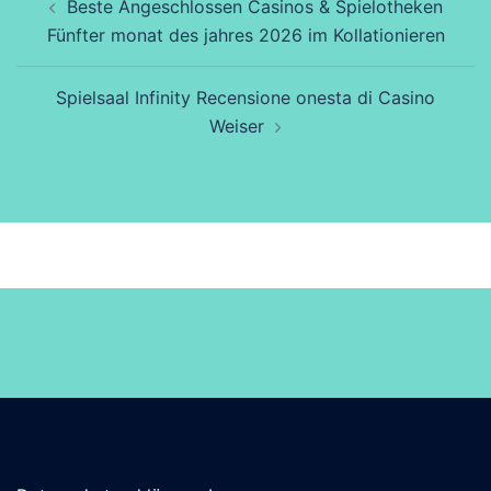
Beste Angeschlossen Casinos & Spielotheken
Fünfter monat des jahres 2026 im Kollationieren
Spielsaal Infinity Recensione onesta di Casino
Weiser