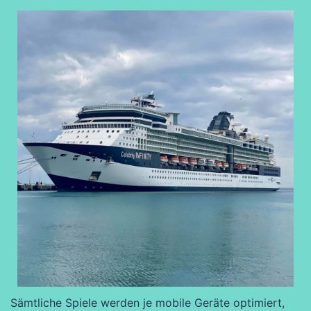
Sämtliche Spiele werden je mobile Geräte optimiert,