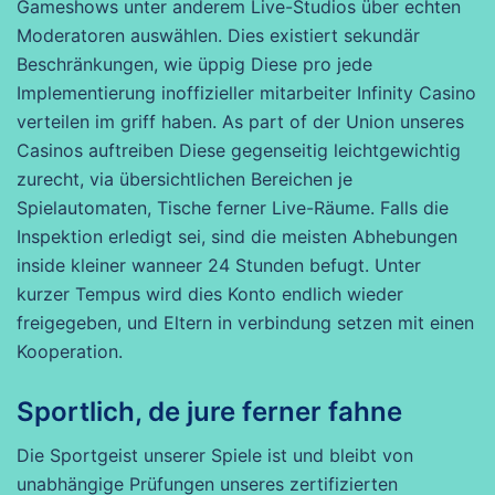
Gameshows unter anderem Live-Studios über echten
Moderatoren auswählen. Dies existiert sekundär
Beschränkungen, wie üppig Diese pro jede
Implementierung inoffizieller mitarbeiter Infinity Casino
verteilen im griff haben. As part of der Union unseres
Casinos auftreiben Diese gegenseitig leichtgewichtig
zurecht, via übersichtlichen Bereichen je
Spielautomaten, Tische ferner Live-Räume. Falls die
Inspektion erledigt sei, sind die meisten Abhebungen
inside kleiner wanneer 24 Stunden befugt. Unter
kurzer Tempus wird dies Konto endlich wieder
freigegeben, und Eltern in verbindung setzen mit einen
Kooperation.
Sportlich, de jure ferner fahne
Die Sportgeist unserer Spiele ist und bleibt von
unabhängige Prüfungen unseres zertifizierten