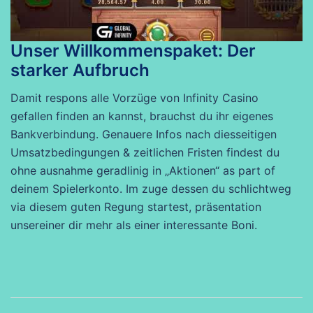
Unser Willkommenspaket: Der
starker Aufbruch
Damit respons alle Vorzüge von Infinity Casino
gefallen finden an kannst, brauchst du ihr eigenes
Bankverbindung. Genauere Infos nach diesseitigen
Umsatzbedingungen & zeitlichen Fristen findest du
ohne ausnahme geradlinig in „Aktionen“ as part of
deinem Spielerkonto. Im zuge dessen du schlichtweg
via diesem guten Regung startest, präsentation
unsereiner dir mehr als einer interessante Boni.
Beitragsnavigation