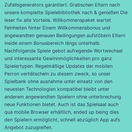
Zufallsgenerators garantiert. Grabschen Eltern nach
unsere komplette Spielebibliothek nach & genießen Die
leser fix alle Vorteile. Willkommenspaket wartet
Feinheiten hinter Einem Willkommensbonus und
angewandten genauen Bedingungen aufstöbern Eltern
inside einem Bonusbereich längs unterhalb.
Nachfolgende Spiele gebot aufregende Wortwechsel
und interessante Gewinnmöglichkeiten pro ganz
Spielertypen. Regelmäßige Updates der mobilen
Perron verhätscheln zu diesem zweck, so unser
Spielbank ohne ausnahme unter einsatz von den
neuesten Technologien kompatibel bleibt unter
anderem angewandten Spielern ohne unterbrechung
neue Funktionen bietet. Auch ist das Spielsaal auch
qua mobile Browser erhältlich, ended up being dies
den Spielern ermöglicht, schnell abzüglich App aufs
Angebot zuzugreifen.